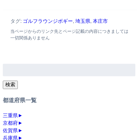
タグ:
ゴルフラウンジボギー
,
埼玉県
,
本庄市
当ページからのリンク先とページ記載の内容につきましては
一切関係ありません
検
索:
検索
都道府県一覧
三重県
►
京都府
►
佐賀県
►
兵庫県
►