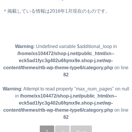
＊掲載している情報は2016年1月現在のものです。
Warning
: Undefined variable $additional_loop in
/home/xs104472/shop-j.net/public_html/xn--
eck5ad1fyc3g402u6fqmx9e.shop-j.net/wp-
content/themes/rtb-wp-theme-type6/category.php
on line
82
Warning
: Attempt to read property "max_num_pages" on null
in
/home/xs104472/shop-j.net/public_html/xn--
eck5ad1fyc3g402u6fqmx9e.shop-j.net/wp-
content/themes/rtb-wp-theme-type6/category.php
on line
82
1
2
Next