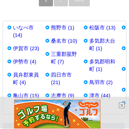
いなべ市
熊野市 (1)
松阪市 (13)
(14)
桑名市 (10)
多気郡大台
伊賀市 (23)
町 (1)
三重郡菰野
伊勢市 (4)
町 (7)
多気郡明和
町 (1)
員弁郡東員
四日市市
町 (4)
(21)
鳥羽市 (2)
亀山市 (15)
志摩市 (9)
津市 (44)
検