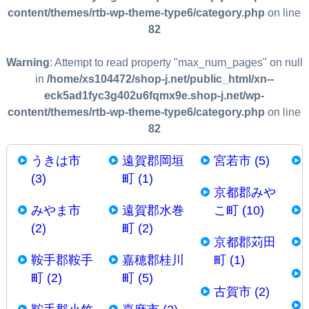
content/themes/rtb-wp-theme-type6/category.php
on line
82
Warning
: Attempt to read property "max_num_pages" on null
in
/home/xs104472/shop-j.net/public_html/xn--
eck5ad1fyc3g402u6fqmx9e.shop-j.net/wp-
content/themes/rtb-wp-theme-type6/category.php
on line
82
うきは市
遠賀郡岡垣
宮若市 (5)
(3)
町 (1)
京都郡みや
みやま市
遠賀郡水巻
こ町 (10)
(2)
町 (2)
京都郡苅田
鞍手郡鞍手
嘉穂郡桂川
町 (1)
町 (2)
町 (5)
古賀市 (2)