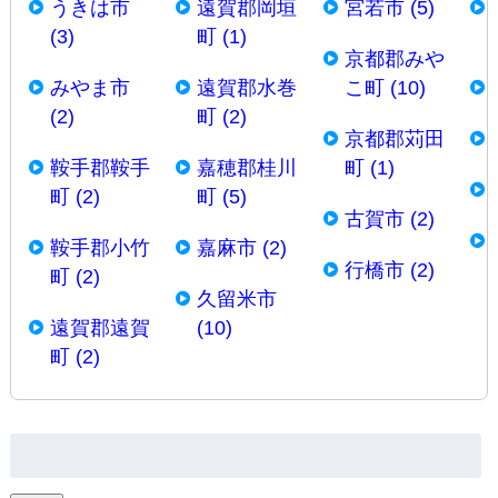
うきは市
遠賀郡岡垣
宮若市 (5)
(3)
町 (1)
京都郡みや
みやま市
遠賀郡水巻
こ町 (10)
(2)
町 (2)
京都郡苅田
鞍手郡鞍手
嘉穂郡桂川
町 (1)
町 (2)
町 (5)
古賀市 (2)
鞍手郡小竹
嘉麻市 (2)
行橋市 (2)
町 (2)
久留米市
遠賀郡遠賀
(10)
町 (2)
検
索: