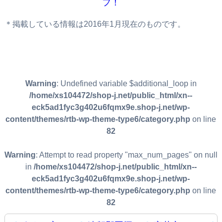
フ！
＊掲載している情報は2016年1月現在のものです。
Warning
: Undefined variable $additional_loop in
/home/xs104472/shop-j.net/public_html/xn--
eck5ad1fyc3g402u6fqmx9e.shop-j.net/wp-
content/themes/rtb-wp-theme-type6/category.php
on line
82
Warning
: Attempt to read property "max_num_pages" on null
in
/home/xs104472/shop-j.net/public_html/xn--
eck5ad1fyc3g402u6fqmx9e.shop-j.net/wp-
content/themes/rtb-wp-theme-type6/category.php
on line
82