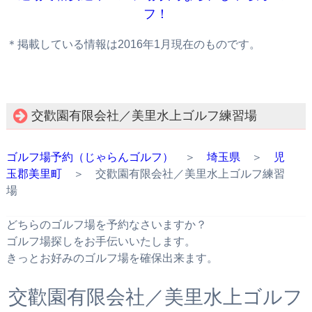
フ！
＊掲載している情報は2016年1月現在のものです。
交歡園有限会社／美里水上ゴルフ練習場
ゴルフ場予約（じゃらんゴルフ）
＞
埼玉県
＞
児
玉郡美里町
＞ 交歡園有限会社／美里水上ゴルフ練習
場
どちらのゴルフ場を予約なさいますか？
ゴルフ場探しをお手伝いいたします。
きっとお好みのゴルフ場を確保出来ます。
交歡園有限会社／美里水上ゴルフ