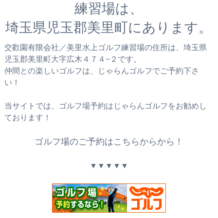
練習場は、
埼玉県児玉郡美里町にあります。
交歡園有限会社／美里水上ゴルフ練習場の住所は、埼玉県
児玉郡美里町大字広木４７４−２です。
仲間との楽しいゴルフは、じゃらんゴルフでご予約下さ
い！
当サイトでは、ゴルフ場予約はじゃらんゴルフをお勧めし
ております！
ゴルフ場のご予約はこちらからから！
▼▼▼▼▼