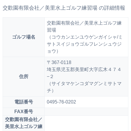
交歡園有限会社／美里水上ゴルフ練習場 の詳細情報
交歡園有限会社／美里水上ゴルフ練
習場
ゴルフ場名
（コウカンエンユウゲンガイシャ/ミ
サトスイジョウゴルフレンシュウジ
ョウ）
〒367-0118
埼玉県児玉郡美里町大字広木４７４
住所
−２
（サイタマケンコダマグンミサトマ
チ）
電話番号
0495-76-0202
FAX番号
交歡園有限会社／
美里水上ゴルフ練