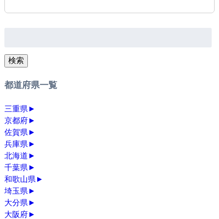
検
索:
検索
都道府県一覧
三重県
►
京都府
►
佐賀県
►
兵庫県
►
北海道
►
千葉県
►
和歌山県
►
埼玉県
►
大分県
►
大阪府
►