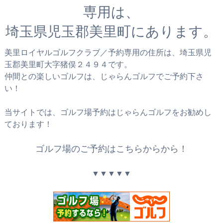
専用は、
埼玉県児玉郡美里町にあります。
美里ロイヤルゴルフクラブ／予約専用の住所は、埼玉県児
玉郡美里町大字猪俣２４９４です。
仲間との楽しいゴルフは、じゃらんゴルフでご予約下さ
い！
当サイトでは、ゴルフ場予約はじゃらんゴルフをお勧めし
ております！
ゴルフ場のご予約はこちらからから！
▼▼▼▼▼