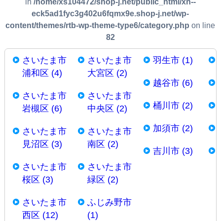
in
/home/xs104472/shop-j.net/public_html/xn--
eck5ad1fyc3g402u6fqmx9e.shop-j.net/wp-
content/themes/rtb-wp-theme-type6/category.php
on line
82
さいたま市
さいたま市
羽生市 (1)
浦和区 (4)
大宮区 (2)
越谷市 (6)
さいたま市
さいたま市
桶川市 (2)
岩槻区 (6)
中央区 (2)
加須市 (2)
さいたま市
さいたま市
見沼区 (3)
南区 (2)
吉川市 (3)
さいたま市
さいたま市
桜区 (3)
緑区 (2)
さいたま市
ふじみ野市
西区 (12)
(1)