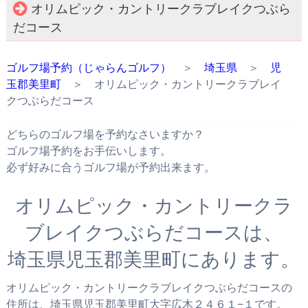
オリムピック・カントリークラブレイクつぶら
だコース
ゴルフ場予約（じゃらんゴルフ）
＞
埼玉県
＞
児
玉郡美里町
＞ オリムピック・カントリークラブレイ
クつぶらだコース
どちらのゴルフ場を予約なさいますか？
ゴルフ場予約をお手伝いします。
必ず好みに合うゴルフ場が予約出来ます。
オリムピック・カントリークラ
ブレイクつぶらだコースは、
埼玉県児玉郡美里町にあります。
オリムピック・カントリークラブレイクつぶらだコースの
住所は、埼玉県児玉郡美里町大字広木２４６１−１です。