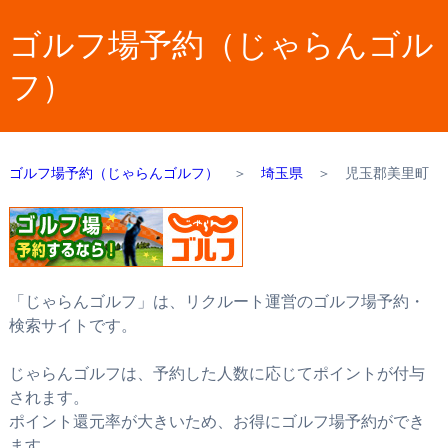
ゴルフ場予約（じゃらんゴル
フ）
ゴルフ場予約（じゃらんゴルフ）
＞
埼玉県
＞
児玉郡美里町
「じゃらんゴルフ」は、リクルート運営のゴルフ場予約・
検索サイトです。
じゃらんゴルフは、予約した人数に応じてポイントが付与
されます。
ポイント還元率が大きいため、お得にゴルフ場予約ができ
ます。